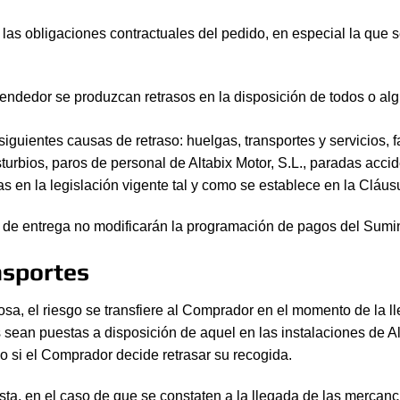
as obligaciones contractuales del pedido, en especial la que s
endedor se produzcan retrasos en la disposición de todos o alg
 siguientes causas de retraso: huelgas, transportes y servicios, f
urbios, paros de personal de Altabix Motor, S.L., paradas accide
s en la legislación vigente tal y como se establece en la Cláus
o de entrega no modificarán la programación de pagos del Sumin
nsportes
cosa, el riesgo se transfiere al Comprador en el momento de la l
ean puestas a disposición de aquel en las instalaciones de Alt
so si el Comprador decide retrasar su recogida.
ta, en el caso de que se constaten a la llegada de las mercancía