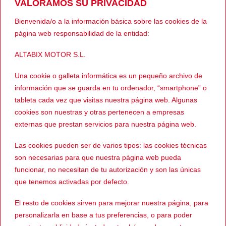
VALORAMOS SU PRIVACIDAD
Tipo de kit Universal
Bienvenida/o a la información básica sobre las cookies de la
Dimensiones 78mm x 45mm x 24mm
página web responsabilidad de la entidad:
Peso 39 gr.
ALTABIX MOTOR S.L.
Una cookie o galleta informática es un pequeño archivo de
información que se guarda en tu ordenador, “smartphone” o
tableta cada vez que visitas nuestra página web. Algunas
cookies son nuestras y otras pertenecen a empresas
Enlace al perfil de Wallapop
externas que prestan servicios para nuestra página web.
Ver más cascos INTERCOMS
Las cookies pueden ser de varios tipos: las cookies técnicas
son necesarias para que nuestra página web pueda
funcionar, no necesitan de tu autorización y son las únicas
PRODUCTOS RELACIONADOS
que tenemos activadas por defecto.
El resto de cookies sirven para mejorar nuestra página, para
personalizarla en base a tus preferencias, o para poder
-39%
-37%