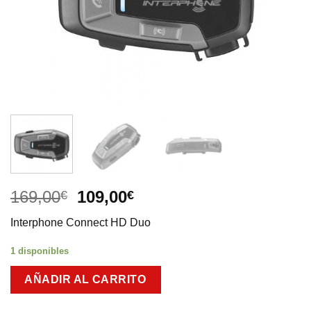
El
El
169,00
109,00
€
€
precio
precio
Interphone Connect HD Duo
original
actual
era:
es:
1 disponibles
169,00€.
109,00€.
AÑADIR AL CARRITO