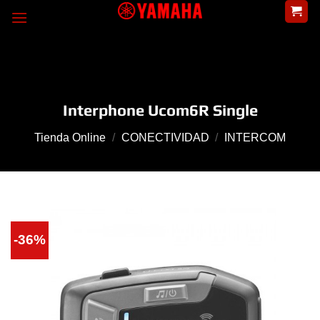
Skip
to
content
Interphone Ucom6R Single
Tienda Online
/
CONECTIVIDAD
/
INTERCOM
-36%