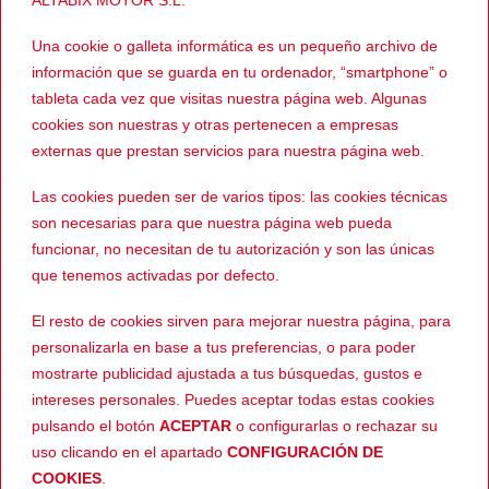
junio 2018
Una cookie o galleta informática es un pequeño archivo de
marzo 2018
información que se guarda en tu ordenador, “smartphone” o
tableta cada vez que visitas nuestra página web. Algunas
CATEGORÍAS
cookies son nuestras y otras pertenecen a empresas
externas que prestan servicios para nuestra página web.
Evento
Las cookies pueden ser de varios tipos: las cookies técnicas
son necesarias para que nuestra página web pueda
Noticias
funcionar, no necesitan de tu autorización y son las únicas
Sin categoría
que tenemos activadas por defecto.
El resto de cookies sirven para mejorar nuestra página, para
META
personalizarla en base a tus preferencias, o para poder
mostrarte publicidad ajustada a tus búsquedas, gustos e
Acceder
intereses personales. Puedes aceptar todas estas cookies
pulsando el botón
ACEPTAR
o configurarlas o rechazar su
Feed de entradas
uso clicando en el apartado
CONFIGURACIÓN DE
COOKIES
.
Feed de comentarios