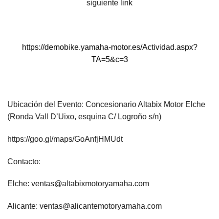
siguiente
link
https://demobike.yamaha-motor.es/Actividad.aspx?
TA=5&c=3
Ubicación del Evento: Concesionario Altabix Motor Elche
(Ronda Vall D’Uixo, esquina C/ Logroño s/n)
https://goo.gl/maps/GoAnfjHMUdt
Contacto:
Elche: ventas@altabixmotoryamaha.com
Alicante: ventas@alicantemotoryamaha.com