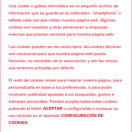
Una cookie o galleta informática es un pequeño archivo de
marzo 2018
información que se guarda en tu ordenador, “smartphone” o
tableta cada vez que visitas nuestra página web. Algunas
CATEGORÍAS
cookies son nuestras y otras pertenecen a empresas
externas que prestan servicios para nuestra página web.
Evento
Las cookies pueden ser de varios tipos: las cookies técnicas
son necesarias para que nuestra página web pueda
Noticias
funcionar, no necesitan de tu autorización y son las únicas
Sin categoría
que tenemos activadas por defecto.
El resto de cookies sirven para mejorar nuestra página, para
META
personalizarla en base a tus preferencias, o para poder
mostrarte publicidad ajustada a tus búsquedas, gustos e
Acceder
intereses personales. Puedes aceptar todas estas cookies
pulsando el botón
ACEPTAR
o configurarlas o rechazar su
Feed de entradas
uso clicando en el apartado
CONFIGURACIÓN DE
COOKIES
.
Feed de comentarios