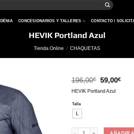
 DÉNIA
CONCESIONARIOS Y TALLERES
CONTACTO / SOLICIT
HEVIK Portland Azul
Tienda Online
/
CHAQUETAS
El
El
196,00
59,00
€
€
precio
pre
HEVIK Portland Azul
original
act
era:
es:
Talla
196,00€.
59,
L
HEVIK Portland Azul cantidad
AÑADIR 