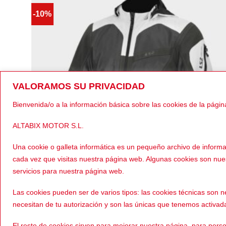
-10%
VALORAMOS SU PRIVACIDAD
Bienvenida/o a la información básica sobre las cookies de la págin
ALTABIX MOTOR S.L.
Una cookie o galleta informática es un pequeño archivo de inform
cada vez que visitas nuestra página web. Algunas cookies son nu
servicios para nuestra página web.
Las cookies pueden ser de varios tipos: las cookies técnicas son
09,00
€
159,00
VERANO
l
El
El
19,00
€
143,00
necesitan de tu autorización y son las únicas que tenemos activad
LS2 Bolton Air Verde/Gris
recio
precio
precio
riginal
actual
origina
ra:
es:
era:
El resto de cookies sirven para mejorar nuestra página, para perso