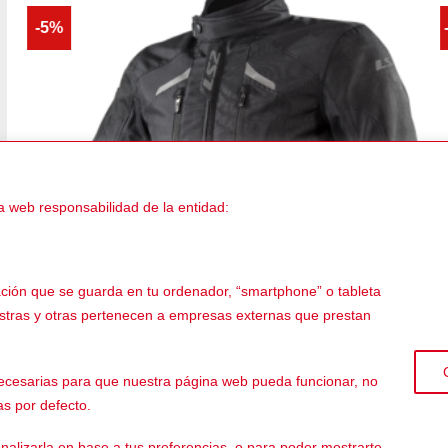
-5%
a web responsabilidad de la entidad:
ación que se guarda en tu ordenador, “smartphone” o tableta
estras y otras pertenecen a empresas externas que prestan
 necesarias para que nuestra página web pueda funcionar, no
€
159,00
€
INVIERNO
I
El
El
El
€
151,05
€
as por defecto.
LS2 Serra Evo
H
precio
precio
prec
l
actual
original
actu
es:
era:
es:
nalizarla en base a tus preferencias, o para poder mostrarte