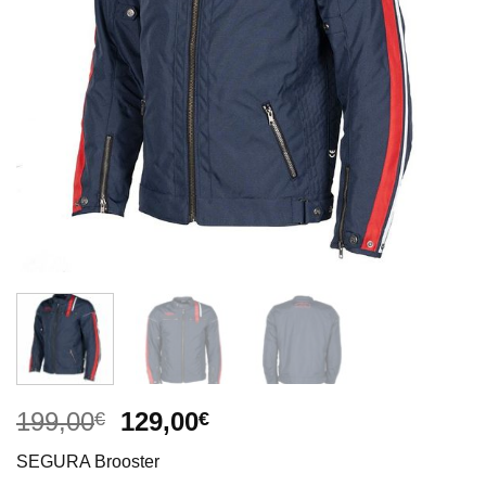
El
El
199,00
129,00
€
€
precio
precio
SEGURA Brooster
original
actual