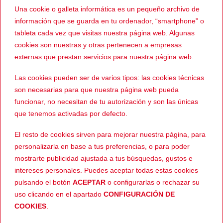
Enlace al perfil de Wallapop
Una cookie o galleta informática es un pequeño archivo de
información que se guarda en tu ordenador, “smartphone” o
Ver más CHAQUETAS
tableta cada vez que visitas nuestra página web. Algunas
cookies son nuestras y otras pertenecen a empresas
externas que prestan servicios para nuestra página web.
PRODUCTOS RELACIONADOS
Las cookies pueden ser de varios tipos: las cookies técnicas
son necesarias para que nuestra página web pueda
funcionar, no necesitan de tu autorización y son las únicas
que tenemos activadas por defecto.
-5%
-57%
El resto de cookies sirven para mejorar nuestra página, para
personalizarla en base a tus preferencias, o para poder
mostrarte publicidad ajustada a tus búsquedas, gustos e
intereses personales. Puedes aceptar todas estas cookies
pulsando el botón
ACEPTAR
o configurarlas o rechazar su
uso clicando en el apartado
CONFIGURACIÓN DE
159,00
€
299,00
€
INVIERNO
INVIERNO
El
El
El
El
El
151,05
€
129,00
€
LS2 Serra Evo
HEVIK Piel Avior
COOKIES
.
precio
precio
precio
precio
pr
actual
original
actual
original
ac
es:
era:
es:
era:
es