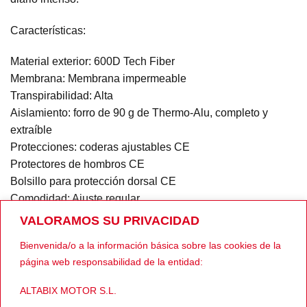
Características:
Material exterior: 600D Tech Fiber
Membrana: Membrana impermeable
Transpirabilidad: Alta
Aislamiento: forro de 90 g de Thermo-Alu, completo y
extraíble
Protecciones: coderas ajustables CE
Protectores de hombros CE
Bolsillo para protección dorsal CE
Comodidad: Ajuste regular
Puños con cremallera
VALORAMOS SU PRIVACIDAD
Sistema de ajuste
Bienvenida/o a la información básica sobre las cookies de la
Bolsillos exteriores x4
página web responsabilidad de la entidad:
Bolsillos interiores x2
Bolsillo para la cartera
ALTABIX MOTOR S.L.