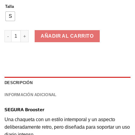
era:
es:
Talla
199,00€.
129,00€.
S
SEGURA Brooster cantidad
AÑADIR AL CARRITO
DESCRIPCIÓN
INFORMACIÓN ADICIONAL
SEGURA Brooster
Una chaqueta con un estilo intemporal y un aspecto
deliberadamente retro, pero diseñada para soportar un uso
diario intenso.