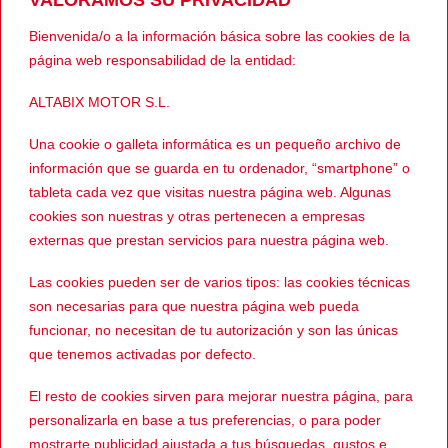
Dos bolsillos interiores.
Homologación:
Bienvenida/o a la información básica sobre las cookies de la
página web responsabilidad de la entidad:
Chaqueta de moto textil para hombre ayer y entretiempo
ALTABIX MOTOR S.L.
homologada CE EN17092 clase AA.
Una cookie o galleta informática es un pequeño archivo de
información que se guarda en tu ordenador, “smartphone” o
tableta cada vez que visitas nuestra página web. Algunas
Enlace al perfil de Wallapop
cookies son nuestras y otras pertenecen a empresas
externas que prestan servicios para nuestra página web.
Ver más CHAQUETAS
Las cookies pueden ser de varios tipos: las cookies técnicas
son necesarias para que nuestra página web pueda
funcionar, no necesitan de tu autorización y son las únicas
PRODUCTOS RELACIONADOS
que tenemos activadas por defecto.
El resto de cookies sirven para mejorar nuestra página, para
-5%
-44%
personalizarla en base a tus preferencias, o para poder
mostrarte publicidad ajustada a tus búsquedas, gustos e