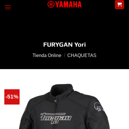
Skip
to
content
FURYGAN Yori
Tienda Online
/
CHAQUETAS
-51%