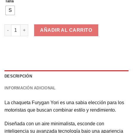
Talla
179,90€.
89,00€.
S
FURYGAN Yori cantidad
AÑADIR AL CARRITO
DESCRIPCIÓN
INFORMACIÓN ADICIONAL
La chaqueta Furygan Yori es una sabia elección para los
motoristas que buscan combinar estilo y rendimiento.
Diseñada con un aire minimalista, esconde con
inteligencia su avanzada tecnología bajo una apariencia