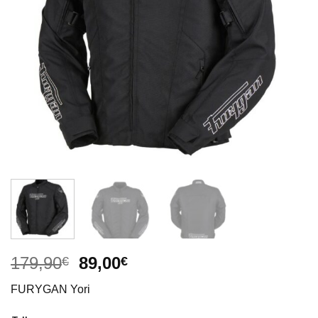
El
El
179,90
89,00
€
€
precio
precio
FURYGAN Yori
original
actual
era:
es: