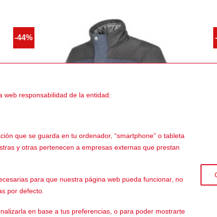
-44%
a web responsabilidad de la entidad:
ación que se guarda en tu ordenador, “smartphone” o tableta
estras y otras pertenecen a empresas externas que prestan
 necesarias para que nuestra página web pueda funcionar, no
as por defecto.
nalizarla en base a tus preferencias, o para poder mostrarte
€
229,90
€
HOMBRE