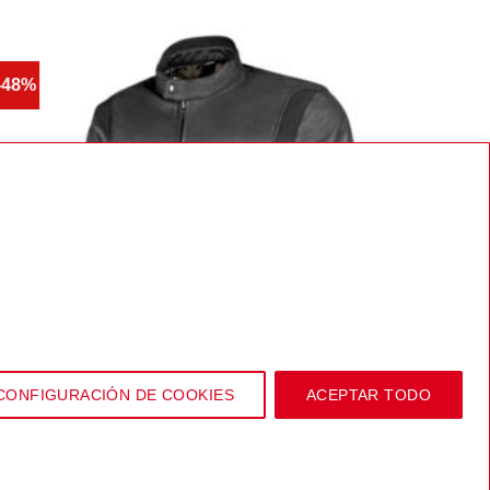
-48%
-34%
CONFIGURACIÓN DE COOKIES
ACEPTAR TODO
269,90
€
HOMBRE
HOMB