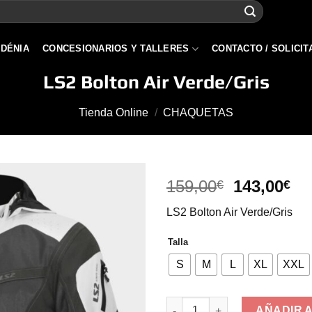
 DÉNIA
CONCESIONARIOS Y TALLERES
CONTACTO / SOLICIT
LS2 Bolton Air Verde/Gris
Tienda Online
/
CHAQUETAS
El
El
159,00
143,00
€
€
precio
pr
LS2 Bolton Air Verde/Gris
original
ac
era:
es
Talla
159,00€.
14
S
M
L
XL
XXL
LS2 Bolton Air Verde/Gris cant
AÑADIR 