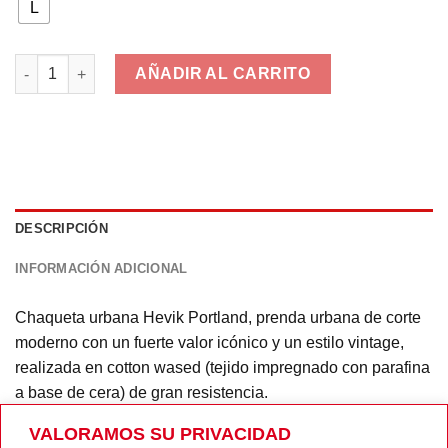
era:
es:
L
196,00€.
85,00€.
HEVIK Portland Gris cantidad
AÑADIR AL CARRITO
DESCRIPCIÓN
INFORMACIÓN ADICIONAL
Chaqueta urbana Hevik Portland, prenda urbana de corte
moderno con un fuerte valor icónico y un estilo vintage,
realizada en cotton wased (tejido impregnado con parafina
a base de cera) de gran resistencia.
Dotado de forro Térmico: 100% poliéster extraíble.
VALORAMOS SU PRIVACIDAD
Menbrana interna fija 100% impermeable.