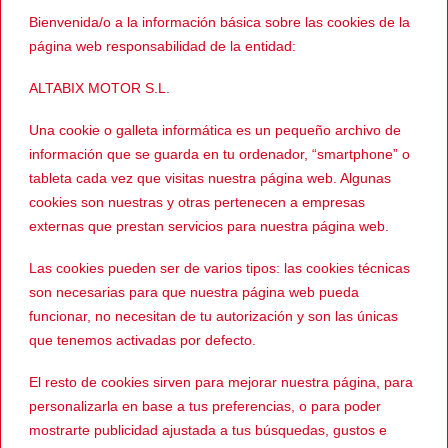
Bolsillos: 5 bolsillos externos y 1 interno.
Bienvenida/o a la información básica sobre las cookies de la
Cierre con cremallera protegida por solapa con botones.
página web responsabilidad de la entidad:
Regulaciones de ajuste en zona lateral y puños.
ALTABIX MOTOR S.L.
Protectores CE nivel 1 en hombros y codos, bolsillo
posterior para alojar el protector de espalda Hevik H-
Una cookie o galleta informática es un pequeño archivo de
Fullback Armor (No incluido en la chaqueta).
información que se guarda en tu ordenador, “smartphone” o
Area reflex en la parte posterior.
tableta cada vez que visitas nuestra página web. Algunas
cookies son nuestras y otras pertenecen a empresas
externas que prestan servicios para nuestra página web.
PRODUCTOS RELACIONADOS
Las cookies pueden ser de varios tipos: las cookies técnicas
son necesarias para que nuestra página web pueda
funcionar, no necesitan de tu autorización y son las únicas
que tenemos activadas por defecto.
-51%
-5%
El resto de cookies sirven para mejorar nuestra página, para
personalizarla en base a tus preferencias, o para poder
mostrarte publicidad ajustada a tus búsquedas, gustos e