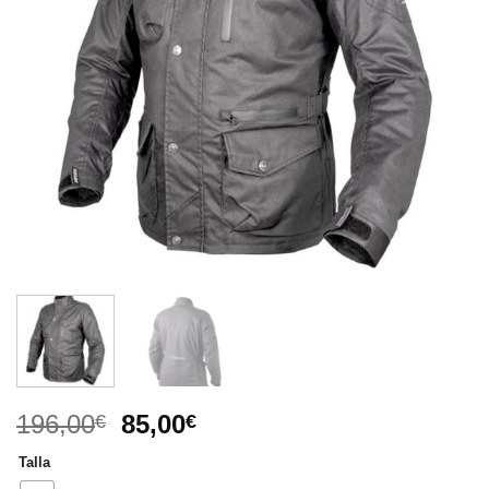
El
El
196,00
85,00
€
€
precio
precio
Talla
original
actual