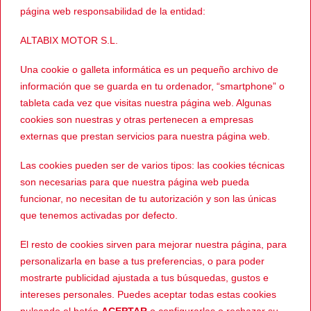
Valparaiso 2 Drystar incorpora el sistema de ventilación
página web responsabilidad de la entidad:
Jet Ventilation System (JVS) con grandes entradas de aire
con cremallera en la zona frontal y en la espalda. Dispone
ALTABIX MOTOR S.L.
de ventilaciones de doble dirección con cremallera en los
brazos. Protecciones desmontables en codos y hombros
Una cookie o galleta informática es un pequeño archivo de
información que se guarda en tu ordenador, “smartphone” o
Bio-Armor con certificación CE. Compartimentos en el
tableta cada vez que visitas nuestra página web. Algunas
pecho y en la espalda con acolchado PE, en el que
cookies son nuestras y otras pertenecen a empresas
podemos montar los protectores Alpinestars Nucleon (no
externas que prestan servicios para nuestra página web.
incluidos).
Las cookies pueden ser de varios tipos: las cookies técnicas
son necesarias para que nuestra página web pueda
funcionar, no necesitan de tu autorización y son las únicas
PRODUCTOS RELACIONADOS
que tenemos activadas por defecto.
El resto de cookies sirven para mejorar nuestra página, para
-57%
-5%
personalizarla en base a tus preferencias, o para poder
mostrarte publicidad ajustada a tus búsquedas, gustos e
intereses personales. Puedes aceptar todas estas cookies