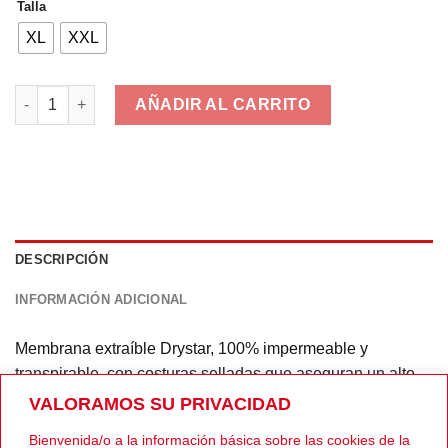
Talla
original
actual
era:
es:
XL
XXL
399,95€.
249,00€.
ALPINESTAR Valparaiso cantidad
AÑADIR AL CARRITO
DESCRIPCIÓN
INFORMACIÓN ADICIONAL
Membrana extraíble Drystar, 100% impermeable y
transpirable, con costuras selladas que aseguran un alto
rendimiento. Forro térmico desmontable de manga larga
VALORAMOS SU PRIVACIDAD
para mejorar el aislamiento en bajas temperaturas. La
Bienvenida/o a la información básica sobre las cookies de la