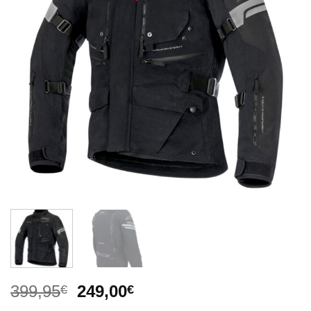
El
El
399,95
249,00
€
€
precio
precio