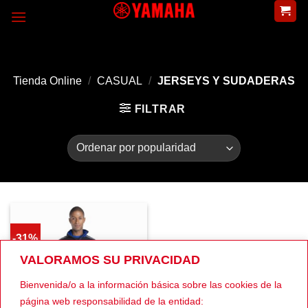
Skip
to
content
Tienda Online
/
CASUAL
/
JERSEYS Y SUDADERAS
FILTRAR
-31%
VALORAMOS SU PRIVACIDAD
Bienvenida/o a la información básica sobre las cookies de la
página web responsabilidad de la entidad: