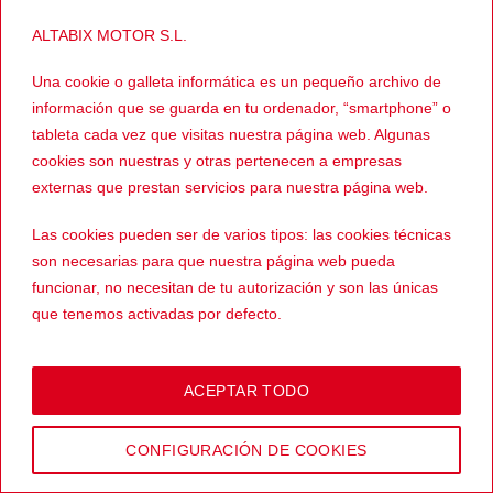
ALTABIX MOTOR S.L.
99,99
€
JERSEYS Y SUDADERAS
Una cookie o galleta informática es un pequeño archivo de
El
El
69,00
€
Polar Unisex
precio
precio
Kaluga
información que se guarda en tu ordenador, “smartphone” o
original
actual
era:
es:
tableta cada vez que visitas nuestra página web. Algunas
99,99€.
69,00€.
cookies son nuestras y otras pertenecen a empresas
externas que prestan servicios para nuestra página web.
Copyright 2026 © |
Aviso legal
-
Devoluciones
-
Envíos
-
Política
Las cookies pueden ser de varios tipos: las cookies técnicas
de privacidad
-
Términos y condiciones
-
Política de cookies
son necesarias para que nuestra página web pueda
funcionar, no necesitan de tu autorización y son las únicas
que tenemos activadas por defecto.
El resto de cookies sirven para mejorar nuestra página, para
personalizarla en base a tus preferencias, o para poder
ACEPTAR TODO
mostrarte publicidad ajustada a tus búsquedas, gustos e
intereses personales. Puedes aceptar todas estas cookies
CONFIGURACIÓN DE COOKIES
pulsando el botón
ACEPTAR
o configurarlas o rechazar su
uso clicando en el apartado
CONFIGURACIÓN DE