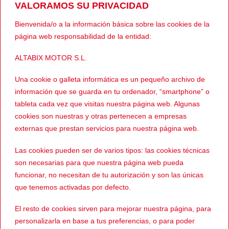
VALORAMOS SU PRIVACIDAD
Bienvenida/o a la información básica sobre las cookies de la
269,90
€
299,00
€
MUJER
INVIERNO
página web responsabilidad de la entidad:
El
El
El
El
139,00
€
129,00
€
HEVIK Piel
HEVIK Piel
precio
precio
precio
prec
Mustang Light
Avior
original
actual
original
actua
ALTABIX MOTOR S.L.
era:
es:
era:
es:
Lady
269,90€.
139,00€.
299,00€.
129,
Una cookie o galleta informática es un pequeño archivo de
información que se guarda en tu ordenador, “smartphone” o
tableta cada vez que visitas nuestra página web. Algunas
-60%
cookies son nuestras y otras pertenecen a empresas
externas que prestan servicios para nuestra página web.
Las cookies pueden ser de varios tipos: las cookies técnicas
son necesarias para que nuestra página web pueda
funcionar, no necesitan de tu autorización y son las únicas
que tenemos activadas por defecto.
199,00
€
MUJER
El
El
79,00
€
TUCANO
precio
precio
El resto de cookies sirven para mejorar nuestra página, para
URBANO
original
actual
era:
es:
personalizarla en base a tus preferencias, o para poder
4Tempi
199,00€.
79,00€.