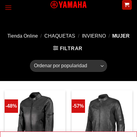
Skip
to
content
Tienda Online
/
CHAQUETAS
/
INVIERNO
/
MUJER
FILTRAR
-48%
-57%