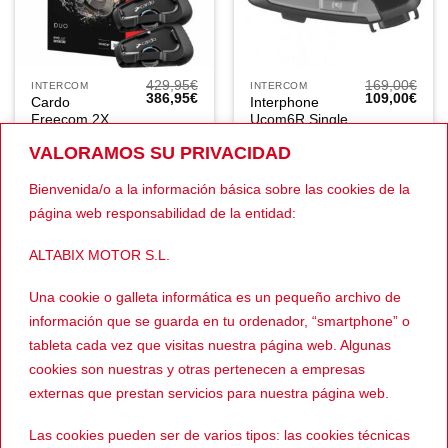
429,95
€
169,00
€
INTERCOM
INTERCOM
El
El
El
El
386,95
€
109,00
€
Cardo
Interphone
precio
precio
precio
prec
Freecom 2X
Ucom6R Single
original
actual
original
actua
era:
es:
era:
es:
Duo
429,95€.
386,95€.
169,00€.
109,
VALORAMOS SU PRIVACIDAD
Bienvenida/o a la información básica sobre las cookies de la
página web responsabilidad de la entidad:
-37%
-39%
ALTABIX MOTOR S.L.
Una cookie o galleta informática es un pequeño archivo de
información que se guarda en tu ordenador, “smartphone” o
tableta cada vez que visitas nuestra página web. Algunas
cookies son nuestras y otras pertenecen a empresas
externas que prestan servicios para nuestra página web.
219,00
€
389,00
€
INTERCOM
INTERCOM
El
El
El
El
139,00
€
239,00
€
Interphone
Interphone
precio
precio
precio
prec
Las cookies pueden ser de varios tipos: las cookies técnicas
Ucom7R
Ucom7R Duo
original
actual
original
actua