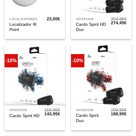
23,00
€
304,95
€
LOCALIZADORES
INTERCOM
El
El
274,45
€
Localizador IK
Cardo Spirit HD
precio
prec
Point
Duo
original
actua
era:
es:
304,95€.
274,
-10%
-10%
159,95
€
209,95
€
INTERCOM
INTERCOM
El
El
El
El
143,95
€
188,95
€
Cardo Spirit
Cardo Spirit HD
precio
precio
precio
prec
Duo
original
actual
original
actua
era:
es:
era:
es:
159,95€.
143,95€.
209,95€.
188,