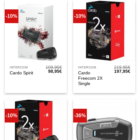
-10%
-10%
109,95
€
219,95
€
INTERCOM
INTERCOM
El
El
El
El
98,95
€
197,95
€
Cardo
Cardo Spirit
precio
precio
precio
prec
Freecom 2X
original
actual
original
actua
era:
es:
era:
es:
Single
109,95€.
98,95€.
219,95€.
197,
-10%
-36%