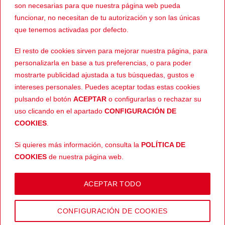
era:
es:
era:
es:
son necesarias para que nuestra página web pueda
219,00€.
139,00€.
389,00€.
239,
funcionar, no necesitan de tu autorización y son las únicas
que tenemos activadas por defecto.
-24%
-27%
El resto de cookies sirven para mejorar nuestra página, para
personalizarla en base a tus preferencias, o para poder
mostrarte publicidad ajustada a tus búsquedas, gustos e
intereses personales. Puedes aceptar todas estas cookies
pulsando el botón
ACEPTAR
o configurarlas o rechazar su
uso clicando en el apartado
CONFIGURACIÓN DE
COOKIES
.
169,00
€
299,00
€
INTERCOM
INTERCOM
El
El
El
El
129,00
€
219,00
€
Interphone
Interphone
precio
precio
precio
prec
Si quieres más información, consulta la
POLÍTICA DE
Connect HD
Connect HD
original
actual
original
actua
era:
es:
era:
es:
Duo
COOKIES
de nuestra página web.
169,00€.
129,00€.
299,00€.
219,
ACEPTAR TODO
Copyright 2026 © |
Aviso legal
-
Devoluciones
-
Envíos
-
Política
CONFIGURACIÓN DE COOKIES
de privacidad
-
Términos y condiciones
-
Política de cookies