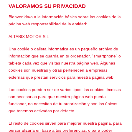
VALORAMOS SU PRIVACIDAD
Bienvenida/o a la información básica sobre las cookies de la
1096,00
€
1096,00
€
OUTLET
OUTLET
El
El
El
El
789,00
€
789,00
€
Escape
Escape
página web responsabilidad de la entidad:
precio
precio
precio
prec
Akrapovic MT-
Akrapovic
original
actual
original
actua
era:
es:
era:
es:
125 20´-24´
YZF-R125 20
ALTABIX MOTOR S.L.
1096,00€.
789,00€.
1096,00€.
789,
´-24´
Una cookie o galleta informática es un pequeño archivo de
información que se guarda en tu ordenador, “smartphone” o
tableta cada vez que visitas nuestra página web. Algunas
-31%
cookies son nuestras y otras pertenecen a empresas
externas que prestan servicios para nuestra página web.
Las cookies pueden ser de varios tipos: las cookies técnicas
son necesarias para que nuestra página web pueda
funcionar, no necesitan de tu autorización y son las únicas
que tenemos activadas por defecto.
2158,00
€
OUTLET
El
El
1499,00
€
Escape
El resto de cookies sirven para mejorar nuestra página, para
precio
precio
Akrapovic MT-
original
actual
personalizarla en base a tus preferencias, o para poder
era:
es: