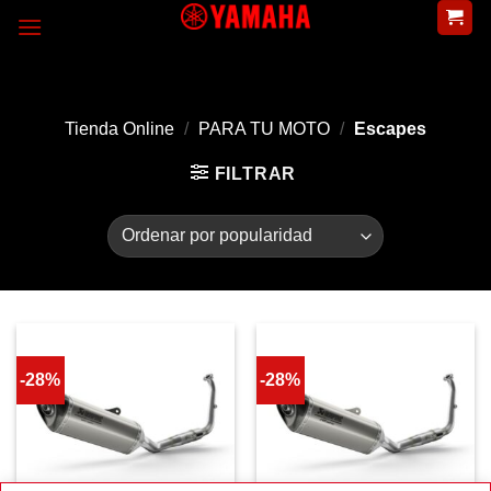
Skip
to
content
Tienda Online
/
PARA TU MOTO
/
Escapes
FILTRAR
-28%
-28%