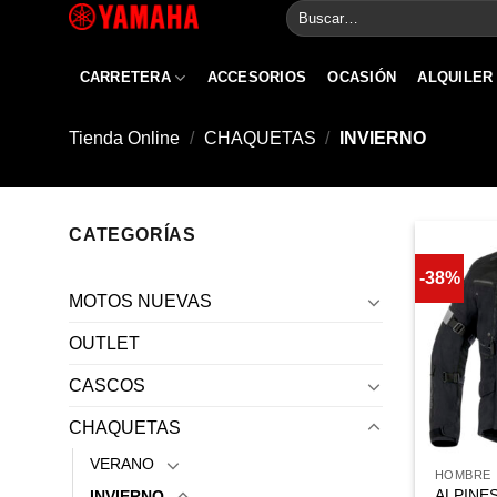
Buscar
Skip
por:
to
content
CARRETERA
ACCESORIOS
OCASIÓN
ALQUILER
Tienda Online
/
CHAQUETAS
/
INVIERNO
CATEGORÍAS
-38%
MOTOS NUEVAS
OUTLET
CASCOS
CHAQUETAS
VERANO
HOMBRE
ALPINE
INVIERNO