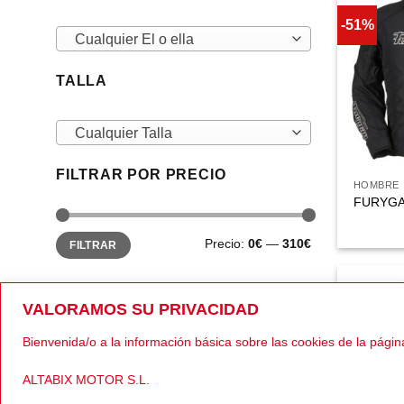
-51%
Cualquier El o ella
TALLA
Cualquier Talla
FILTRAR POR PRECIO
HOMBRE
FURYGAN
Precio
Precio
Precio:
0€
—
310€
FILTRAR
mínimo
máximo
VALORAMOS SU PRIVACIDAD
-40%
Bienvenida/o a la información básica sobre las cookies de la págin
ALTABIX MOTOR S.L.