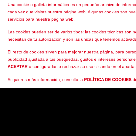
Una cookie o galleta informática es un pequeño archivo de inform
cada vez que visitas nuestra página web. Algunas cookies son nu
servicios para nuestra página web.
HOMBRE
Hevik Ti
Las cookies pueden ser de varios tipos: las cookies técnicas son
necesitan de tu autorización y son las únicas que tenemos activad
El resto de cookies sirven para mejorar nuestra página, para perso
publicidad ajustada a tus búsquedas, gustos e intereses personal
ACEPTAR
o configurarlas o rechazar su uso clicando en el apart
-40%
Si quieres más información, consulta la
POLÍTICA DE COOKIES
d
HOMBRE
IXS Cam