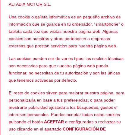
ALTABIX MOTOR S.L.
Una cookie o galleta informática es un pequeño archivo de
información que se guarda en tu ordenador, “smartphone” o
174,99
€
174,24
€
INTEGRAL
CASCOS
tableta cada vez que visitas nuestra página web. Algunas
El
El
El
El
89,00
€
89,00
€
MT Thunder 4
MT Atom SW
precio
precio
precio
prec
cookies son nuestras y otras pertenecen a empresas
SV DRAX B7
Gorex B4
original
actual
original
actua
era:
es:
era:
es:
Brillo
Naranja Mate
externas que prestan servicios para nuestra página web.
174,99€.
89,00€.
174,24€.
89,0
Las cookies pueden ser de varios tipos: las cookies técnicas
son necesarias para que nuestra página web pueda
funcionar, no necesitan de tu autorización y son las únicas
-27%
-27%
que tenemos activadas por defecto.
El resto de cookies sirven para mejorar nuestra página, para
personalizarla en base a tus preferencias, o para poder
mostrarte publicidad ajustada a tus búsquedas, gustos e
intereses personales. Puedes aceptar todas estas cookies
pulsando el botón
ACEPTAR
o configurarlas o rechazar su
379,99
€
379,99
€
INTEGRAL
INTEGRAL
El
El
El
El
uso clicando en el apartado
CONFIGURACIÓN DE
279,00
€
279,00
€
SHARK Skwal
SHARK Skwal
precio
precio
precio
prec