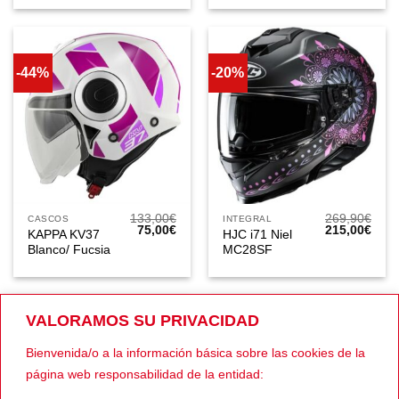
133,00€.
75,00€.
133,00€.
75,0
-44%
-20%
133,00
€
269,90
€
CASCOS
INTEGRAL
El
El
El
El
75,00
€
215,00
€
KAPPA KV37
HJC i71 Niel
precio
precio
precio
prec
Blanco/ Fucsia
MC28SF
original
actual
original
actua
era:
es:
era:
es:
133,00€.
75,00€.
269,90€.
215,
VALORAMOS SU PRIVACIDAD
-49%
-49%
Bienvenida/o a la información básica sobre las cookies de la
página web responsabilidad de la entidad: