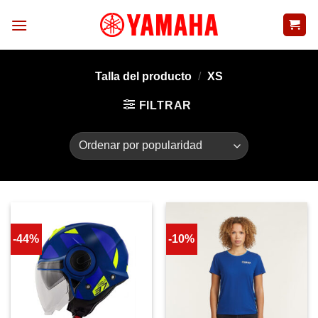
Skip
to
content
Talla del producto
/
XS
FILTRAR
-44%
-10%