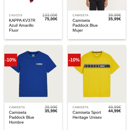
133,00
€
39,99
€
CASCOS
CAMISETA
El
El
El
El
75,00
€
35,99
€
KAPPA KV37R
Camiseta
precio
precio
precio
prec
Azul/ Amarillo
Paddock Blue
original
actual
original
actua
era:
es:
era:
es:
Fluor
Mujer
133,00€.
75,00€.
39,99€.
35,9
-10%
-10%
39,99
€
49,99
€
CAMISETA
CAMISETA
El
El
El
El
35,99
€
44,99
€
Camiseta
Camiseta Sport
precio
precio
precio
prec
Paddock Blue
Heritage Unisex
original
actual
original
actua
era:
es:
era:
es:
Hombre
39,99€.
35,99€.
49,99€.
44,9