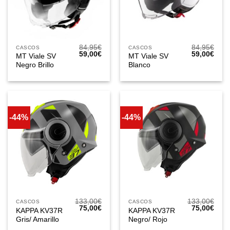
84,95
€
84,95
€
CASCOS
CASCOS
El
El
El
El
59,00
€
59,00
€
MT Viale SV
MT Viale SV
precio
precio
precio
prec
Negro Brillo
Blanco
original
actual
original
actua
era:
es:
era:
es:
84,95€.
59,00€.
84,95€.
59,0
-44%
-44%
133,00
€
133,00
€
CASCOS
CASCOS
El
El
El
El
75,00
€
75,00
€
KAPPA KV37R
KAPPA KV37R
precio
precio
precio
prec
Gris/ Amarillo
Negro/ Rojo
original
actual
original
actua
era:
es:
era:
es: