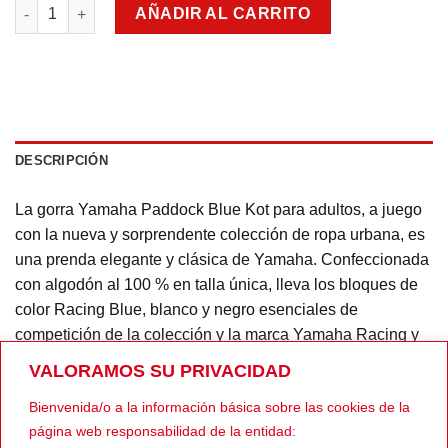
Gorra Yamaha Paddock Blue KOT cantidad
era:
es:
AÑADIR AL CARRITO
21,00€.
18,00€.
DESCRIPCIÓN
La gorra Yamaha Paddock Blue Kot para adultos, a juego
con la nueva y sorprendente colección de ropa urbana, es
una prenda elegante y clásica de Yamaha. Confeccionada
con algodón al 100 % en talla única, lleva los bloques de
color Racing Blue, blanco y negro esenciales de
competición de la colección y la marca Yamaha Racing y
Speedblock bordada. Una correa de plástico ajustable,
VALORAMOS SU PRIVACIDAD
orificios de ventilación y una banda para el sudor, ofrecen
Bienvenida/o a la información básica sobre las cookies de la
comodidad en cualquier clima.
página web responsabilidad de la entidad: