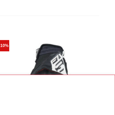
-10%
-20%