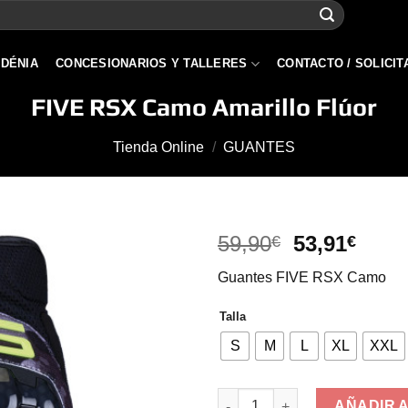
 DÉNIA
CONCESIONARIOS Y TALLERES
CONTACTO / SOLICIT
FIVE RSX Camo Amarillo Flúor
Tienda Online
/
GUANTES
El
El
59,90
53,91
€
€
precio
prec
Guantes FIVE RSX Camo
original
actua
era:
es:
Talla
59,90€.
53,91
S
M
L
XL
XXL
FIVE RSX Camo Amarillo Flúor
AÑADIR 