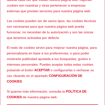
Enlace al perfil de Wallapop
cookies son nuestras y otras pertenecen a empresas
externas que prestan servicios para nuestra página web.
Ver más maletas.
Las cookies pueden ser de varios tipos: las cookies técnicas
son necesarias para que nuestra página web pueda
funcionar, no necesitan de tu autorización y son las únicas
PRODUCTOS RELACIONADOS
que tenemos activadas por defecto.
El resto de cookies sirven para mejorar nuestra página, para
personalizarla en base a tus preferencias, o para poder
-15%
-38%
mostrarte publicidad ajustada a tus búsquedas, gustos e
intereses personales. Puedes aceptar todas estas cookies
pulsando el botón
ACEPTAR
o configurarlas o rechazar su
uso clicando en el apartado
CONFIGURACIÓN DE
COOKIES
.
Si quieres más información, consulta la
POLÍTICA DE
499,00
€
422,00
€
EQUIPAJE
EQUIPAJE
COOKIES
de nuestra página web.
El
El
El
El
El
424,00
€
260,00
€
Maleta Shad Terra
Maleta Givi DLM46A
precio
precio
precio
precio
pr
TR55 Black
actual
original
actual
original
ac