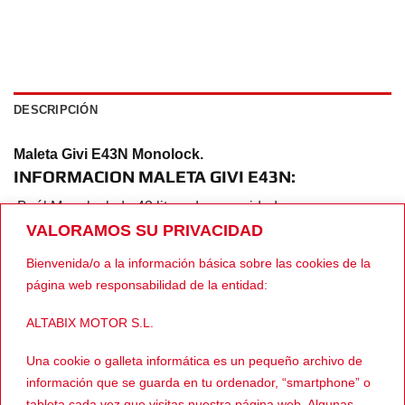
DESCRIPCIÓN
Maleta Givi E43N Monolock.
INFORMACION MALETA GIVI E43N:
Baúl Monolock de 43 litros de capacidad con
VALORAMOS SU PRIVACIDAD
embellecedor central en color plata satinado. Incluye
parrilla y kit de fijación universal. Dispone de red elástica
Bienvenida/o a la información básica sobre las cookies de la
portaobjetos, respaldo y alfombrilla interior.Capacidad para
página web responsabilidad de la entidad:
2 cascos integrales.
Carga máxima: 3 kg.
ALTABIX MOTOR S.L.
Una cookie o galleta informática es un pequeño archivo de
Medidas: 335 mm (alto) x 455 mm (ancho) x 546 mm
información que se guarda en tu ordenador, “smartphone” o
(largo).
tableta cada vez que visitas nuestra página web. Algunas