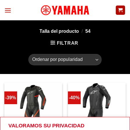
Skip
to
content
Talla del producto
/
54
FILTRAR
-39%
-40%
VALORAMOS SU PRIVACIDAD