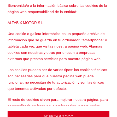
Bienvenida/o a la información básica sobre las cookies de la
página web responsabilidad de la entidad:
799,96
€
829,95
€
MUJER
HOMBRE
El
El
El
El
489,00
€
499,00
€
Alpinestars
Alpinestars GP
precio
precio
precio
prec
ALTABIX MOTOR S.L.
Stella Kira 2pc
FORCE Negro
original
actual
original
actua
era:
es:
era:
es:
799,96€.
489,00€.
829,95€.
499,
Una cookie o galleta informática es un pequeño archivo de
información que se guarda en tu ordenador, “smartphone” o
tableta cada vez que visitas nuestra página web. Algunas
-40%
cookies son nuestras y otras pertenecen a empresas
externas que prestan servicios para nuestra página web.
Las cookies pueden ser de varios tipos: las cookies técnicas
son necesarias para que nuestra página web pueda
funcionar, no necesitan de tu autorización y son las únicas
que tenemos activadas por defecto.
829,95
€
HOMBRE
El
El
499,00
€
Alpinestars GP
precio
precio
El resto de cookies sirven para mejorar nuestra página, para
FORCE 2pc
original
actual
era:
es:
personalizarla en base a tus preferencias, o para poder
829,95€.
499,00€.
mostrarte publicidad ajustada a tus búsquedas, gustos e
ACEPTAR TODO