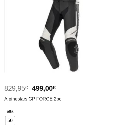
El
El
829,95
499,00
€
€
precio
precio
Alpinestars GP FORCE 2pc
original
actual
era:
es:
Talla
829,95€.
499,00€.
50