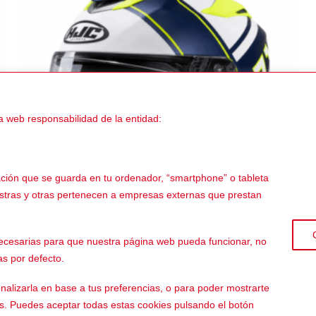
a web responsabilidad de la entidad:
ación que se guarda en tu ordenador, “smartphone” o tableta
estras y otras pertenecen a empresas externas que prestan
€
549,90
€
INTEGRAL
I
 necesarias para que nuestra página web pueda funcionar, no
El
El
El
€
339,00
€
HJC RPHA71 Zecha MC3HSF
precio
precio
prec
as por defecto.
l
actual
original
actu
es:
era:
es:
€.
329,00€.
549,90€.
339,
nalizarla en base a tus preferencias, o para poder mostrarte
es. Puedes aceptar todas estas cookies pulsando el botón
legal
-
Devoluciones
-
Envíos
-
Política de privacidad
-
Términos y condi