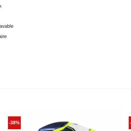
k
Lavable
aire
-38%