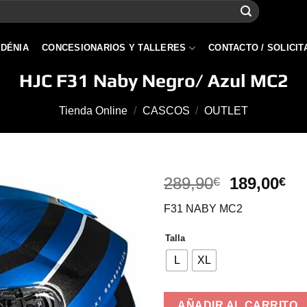
 DÉNIA
CONCESIONARIOS Y TALLERES
CONTACTO / SOLICIT
HJC F31 Naby Negro/ Azul MC2
Tienda Online
/
CASCOS
/
OUTLET
El
El
289,90
189,00
€
€
precio
pr
F31 NABY MC2
original
ac
era:
es
Talla
289,90€.
18
L
XL
AÑADIR AL CARRITO