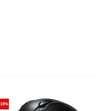
-19%
-34%