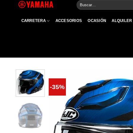
Buscar
Skip
por:
to
content
CARRETERA
ACCESORIOS
OCASIÓN
ALQUILER
-35%