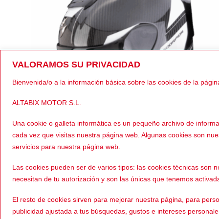
VALORAMOS SU PRIVACIDAD
Bienvenida/o a la información básica sobre las cookies de la págin
ALTABIX MOTOR S.L.
Una cookie o galleta informática es un pequeño archivo de inform
cada vez que visitas nuestra página web. Algunas cookies son nu
servicios para nuestra página web.
79,99
€
529,90
INTEGRAL
Las cookies pueden ser de varios tipos: las cookies técnicas son
l
El
El
59,00
€
329,00
SCORPION EXO R-1 EVO RALLY
recio
precio
precio
necesitan de tu autorización y son las únicas que tenemos activad
NEGRO/BLANCO
riginal
actual
origina
ra:
es:
era:
79,99€.
359,00€.
529,90
El resto de cookies sirven para mejorar nuestra página, para perso
publicidad ajustada a tus búsquedas, gustos e intereses personal
Copyright 2026 © |
Aviso 