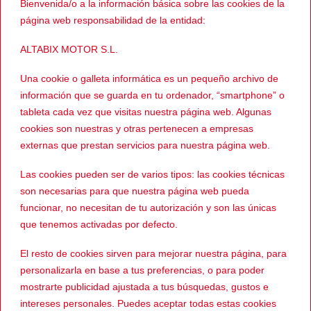
Bienvenida/o a la información básica sobre las cookies de la
comunicación Smarth Bluetooth by Cardo (por
página web responsabilidad de la entidad:
separado).
.
ALTABIX MOTOR S.L.
HOMOLOGACION
Una cookie o galleta informática es un pequeño archivo de
Casco homologado ECE 22.05.
información que se guarda en tu ordenador, “smartphone” o
tableta cada vez que visitas nuestra página web. Algunas
Enlace al perfil de Wallapop
cookies son nuestras y otras pertenecen a empresas
externas que prestan servicios para nuestra página web.
Ver más cascos INTEGRALES
Las cookies pueden ser de varios tipos: las cookies técnicas
son necesarias para que nuestra página web pueda
funcionar, no necesitan de tu autorización y son las únicas
PRODUCTOS RELACIONADOS
que tenemos activadas por defecto.
El resto de cookies sirven para mejorar nuestra página, para
-31%
-24%
personalizarla en base a tus preferencias, o para poder
mostrarte publicidad ajustada a tus búsquedas, gustos e
intereses personales. Puedes aceptar todas estas cookies