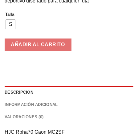
deportivo diseñado para cualquier ruta
era:
es:
449,90€.
239,00€.
Talla
S
AÑADIR AL CARRITO
DESCRIPCIÓN
INFORMACIÓN ADICIONAL
VALORACIONES (0)
HJC Rpha70 Gaon MC2SF