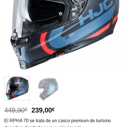
El
El
449,90
239,00
€
€
precio
precio
El RPHA 70 se trata de un casco premium de turismo
original
actual