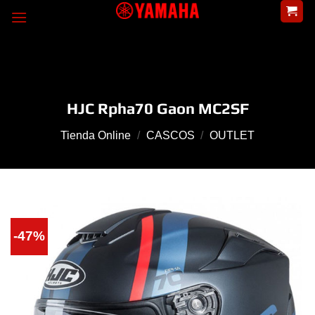
Skip
to
content
HJC Rpha70 Gaon MC2SF
Tienda Online
/
CASCOS
/
OUTLET
-47%