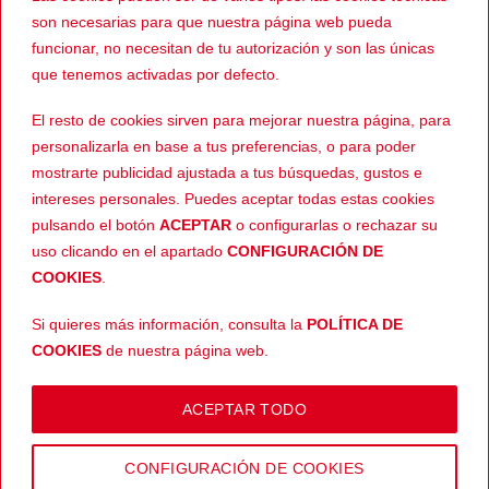
son necesarias para que nuestra página web pueda
funcionar, no necesitan de tu autorización y son las únicas
que tenemos activadas por defecto.
-27%
-24%
El resto de cookies sirven para mejorar nuestra página, para
personalizarla en base a tus preferencias, o para poder
mostrarte publicidad ajustada a tus búsquedas, gustos e
intereses personales. Puedes aceptar todas estas cookies
pulsando el botón
ACEPTAR
o configurarlas o rechazar su
uso clicando en el apartado
CONFIGURACIÓN DE
149,89
€
129,90
€
CASCOS
INTEGRAL
El
El
El
El
El
109,00
€
99,00
€
HJC i31 Azul
HJC C10 Aspa MC2
COOKIES
.
precio
precio
precio
precio
pr
Metalico
actual
original
actual
original
ac
es:
era:
es:
era:
es
Si quieres más información, consulta la
POLÍTICA DE
.
99,00€.
149,89€.
109,00€.
129,90€.
99
COOKIES
de nuestra página web.
Copyright 2026 © |
Aviso legal
-
Devoluciones
-
Envíos
-
Política
ACEPTAR TODO
de privacidad
-
Términos y condiciones
-
Política de cookies
CONFIGURACIÓN DE COOKIES