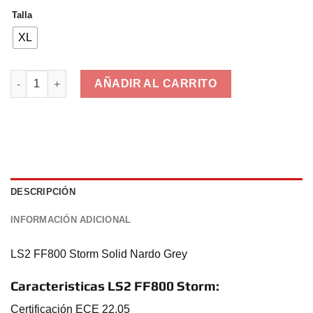
era:
es:
Talla
169,00€.
89,00€.
XL
LS2 FF800 Storm Solid Nardo Grey cantidad
AÑADIR AL CARRITO
DESCRIPCIÓN
INFORMACIÓN ADICIONAL
LS2 FF800 Storm Solid Nardo Grey
Caracteristicas LS2 FF800 Storm:
Certificación ECE 22.05