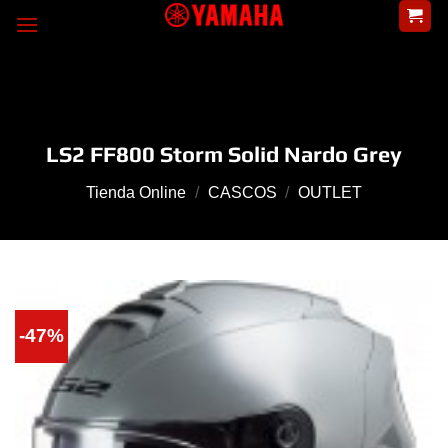
Skip
to
content
LS2 FF800 Storm Solid Nardo Grey
Tienda Online
/
CASCOS
/
OUTLET
-47%