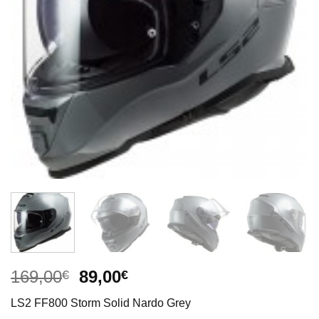
El
El
169,00
89,00
€
€
precio
precio
LS2 FF800 Storm Solid Nardo Grey
original
actual