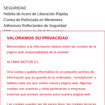
SEGURIDAD
Hebilla de Acero de Liberación Rápida
Correa de Reforzada en Mentonera
Adhesivos Reflectantes de Seguridad
EPS con Acolchado Multi-Densidad
VALORAMOS SU PRIVACIDAD
VENTILACIÓN
Bienvenida/o a la información básica sobre las cookies de la
Toma de Aire en Barbilla
página web responsabilidad de la entidad:
Toma de Aire Superior
Salida de Ventilación trasera
ALTABIX MOTOR S.L.
Enlace al perfil de Wallapop
Una cookie o galleta informática es un pequeño archivo de
información que se guarda en tu ordenador, “smartphone” o
Ver más cascos INTEGRALES
tableta cada vez que visitas nuestra página web. Algunas
cookies son nuestras y otras pertenecen a empresas
externas que prestan servicios para nuestra página web.
PRODUCTOS RELACIONADOS
Las cookies pueden ser de varios tipos: las cookies técnicas