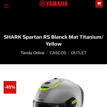
Skip
to
content
SHARK Spartan RS Blanck Mat Titanium/
Yellow
Tienda Online
/
CASCOS
/
OUTLET
-45%