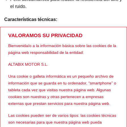
el ruido.
Características técnicas:
Tallas: XS – XXL
VALORAMOS SU PRIVACIDAD
Tamaños de carcasa del casco: 2
Bienvenida/o a la información básica sobre las cookies de la
Norma de seguridad: ECE 22.06
página web responsabilidad de la entidad:
Cierre: Doble D
ALTABIX MOTOR S.L.
Enlace al perfil de Wallapop
Una cookie o galleta informática es un pequeño archivo de
información que se guarda en tu ordenador, “smartphone” o
Ver más cascos INTEGRALES
tableta cada vez que visitas nuestra página web. Algunas
cookies son nuestras y otras pertenecen a empresas
externas que prestan servicios para nuestra página web.
PRODUCTOS RELACIONADOS
Las cookies pueden ser de varios tipos: las cookies técnicas
son necesarias para que nuestra página web pueda