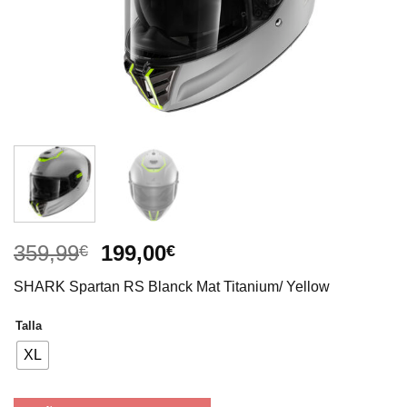
El
El
359,99
199,00
€
€
precio
precio
SHARK Spartan RS Blanck Mat Titanium/ Yellow
original
actual
era:
es:
Talla
359,99€.
199,00€.
XL