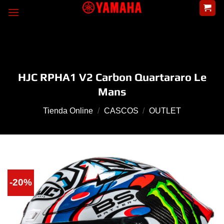
Skip
to
content
HJC RPHA1 V2 Carbon Quartararo Le
Mans
Tienda Online
/
CASCOS
/
OUTLET
-20%