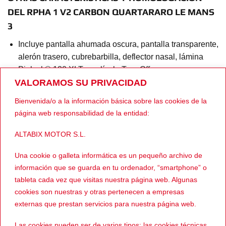
DEL RPHA 1 V2 CARBON QUARTARARO LE MANS
3
Incluye pantalla ahumada oscura, pantalla transparente,
alerón trasero, cubrebarbilla, deflector nasal, lámina
Pinlock® 120 XLT y película Tear-Off.
VALORAMOS SU PRIVACIDAD
Predisposición para sistemas de comunicación
Bluetooth™ (no incluidos).
Bienvenida/o a la información básica sobre las cookies de la
página web responsabilidad de la entidad:
Homologación: ECE 22-06 y F.I.M para el uso en
competición.
ALTABIX MOTOR S.L.
Enlace al perfil de Wallapop
Una cookie o galleta informática es un pequeño archivo de
información que se guarda en tu ordenador, “smartphone” o
Ver más cascos INTEGRALES
tableta cada vez que visitas nuestra página web. Algunas
cookies son nuestras y otras pertenecen a empresas
externas que prestan servicios para nuestra página web.
PRODUCTOS RELACIONADOS
Las cookies pueden ser de varios tipos: las cookies técnicas