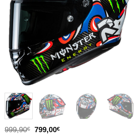
El
El
999,90
799,00
€
€
precio
precio