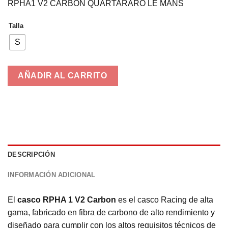
RPHA1 V2 CARBON QUARTARARO LE MANS
original
actual
era:
es:
Talla
999,90€.
799,00€.
S
AÑADIR AL CARRITO
DESCRIPCIÓN
INFORMACIÓN ADICIONAL
El
casco RPHA 1 V2 Carbon
es el casco Racing de alta
gama, fabricado en fibra de carbono de alto rendimiento y
diseñado para cumplir con los altos requisitos técnicos de