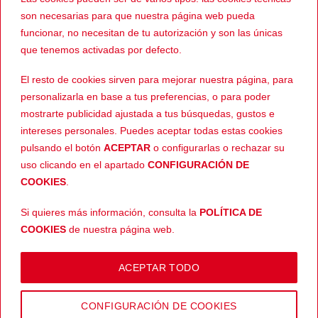
son necesarias para que nuestra página web pueda
funcionar, no necesitan de tu autorización y son las únicas
que tenemos activadas por defecto.
-49%
-48%
El resto de cookies sirven para mejorar nuestra página, para
personalizarla en base a tus preferencias, o para poder
mostrarte publicidad ajustada a tus búsquedas, gustos e
intereses personales. Puedes aceptar todas estas cookies
pulsando el botón
ACEPTAR
o configurarlas o rechazar su
uso clicando en el apartado
CONFIGURACIÓN DE
174,24
€
189,00
€
CASCOS
INTEGRAL
El
El
El
El
El
89,00
€
99,00
€
MT Atom SW Gorex
LS2 FF800 Storm
COOKIES
.
precio
precio
precio
precio
pr
B4 Naranja Mate
Faster Rojo Mate/
actual
original
actual
original
ac
es:
era:
es:
era:
es
Negro/ Gris
Si quieres más información, consulta la
POLÍTICA DE
279,00€.
174,24€.
89,00€.
189,00€.
99
COOKIES
de nuestra página web.
Copyright 2026 © |
Aviso legal
-
Devoluciones
-
Envíos
-
Política
ACEPTAR TODO
de privacidad
-
Términos y condiciones
-
Política de cookies
CONFIGURACIÓN DE COOKIES