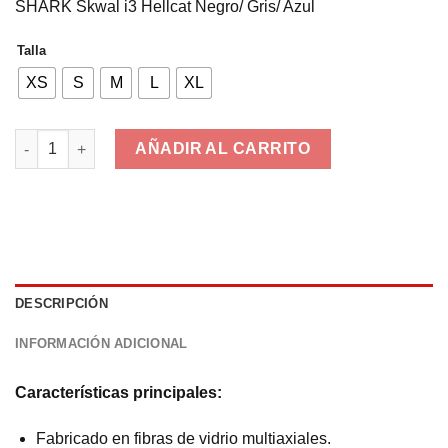
SHARK Skwal i3 Hellcat Negro/ Gris/ Azul
original
actual
era:
es:
Talla
379,99€.
279,00€.
XS
S
M
L
XL
SHARK Skwal i3 Hellcat Negro/ Gris/ Azul cantidad
AÑADIR AL CARRITO
DESCRIPCIÓN
INFORMACIÓN ADICIONAL
Características principales:
Fabricado en fibras de vidrio multiaxiales.