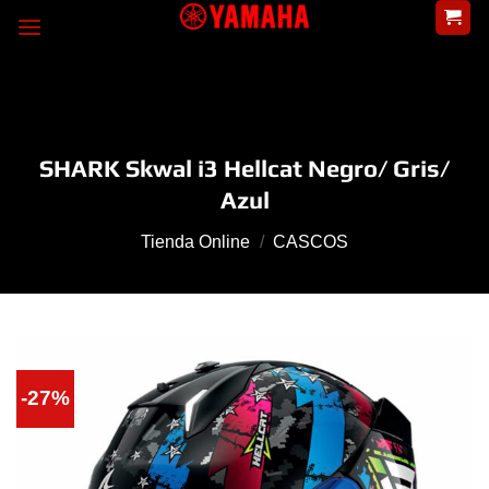
Skip
to
content
SHARK Skwal i3 Hellcat Negro/ Gris/
Azul
Tienda Online
/
CASCOS
-27%