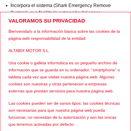
Incorpora el sistema (Shark Emergency Remove
System), que facilita la extracción del casco
rápidamente en caso de accidente.
VALORAMOS SU PRIVACIDAD
Sistema de cierre micrométrico.
Bienvenida/o a la información básica sobre las cookies de la
página web responsabilidad de la entidad:
Predisposición para instalar el sistema de
comunicación Sharktooth® (no incluido).
ALTABIX MOTOR S.L.
Enlace al perfil de Wallapop
Una cookie o galleta informática es un pequeño archivo de
información que se guarda en tu ordenador, “smartphone” o
Ver más cascos INTEGRALES
tableta cada vez que visitas nuestra página web. Algunas
cookies son nuestras y otras pertenecen a empresas
externas que prestan servicios para nuestra página web.
PRODUCTOS RELACIONADOS
Las cookies pueden ser de varios tipos: las cookies técnicas
son necesarias para que nuestra página web pueda
funcionar, no necesitan de tu autorización y son las únicas
que tenemos activadas por defecto.
-38%
-38%