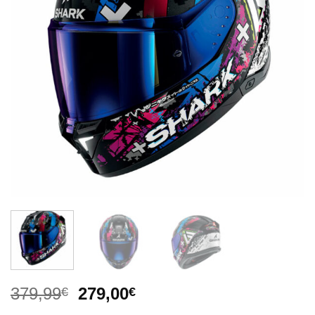
El
El
379,99
279,00
€
€
precio
precio